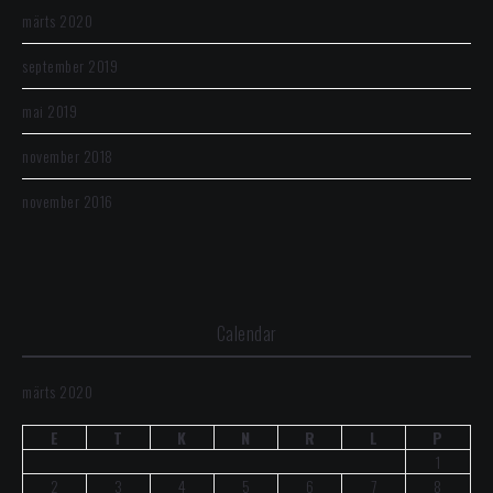
märts 2020
september 2019
mai 2019
november 2018
november 2016
Calendar
märts 2020
E
T
K
N
R
L
P
1
2
3
4
5
6
7
8