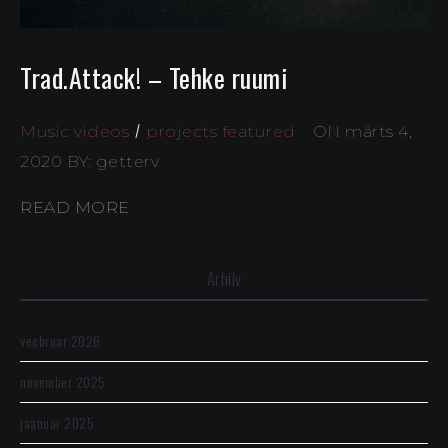
Trad.Attack! – Tehke ruumi
Music videos
projects featured
ON märts 4,
2020
BY: getterv
READ MORE
Arhiiv
veebruar 2026
november 2025
jaanuar 2025