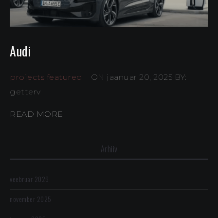
Audi
projects featured
ON jaanuar 20, 2025
BY:
getterv
READ MORE
Arhiiv
veebruar 2026
november 2025