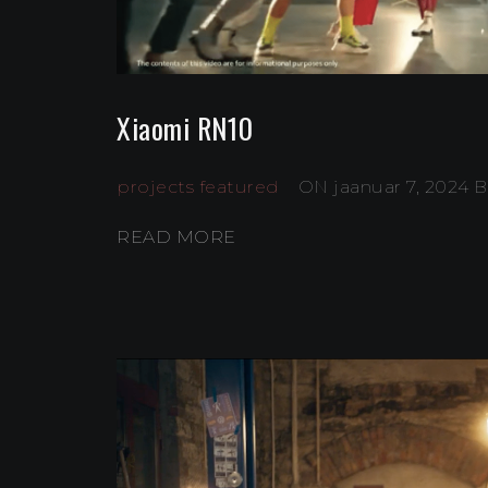
Xiaomi RN10
projects featured
ON jaanuar 7, 2024
B
READ MORE