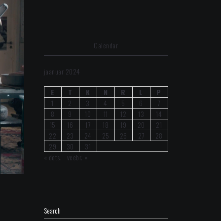
Calendar
jaanuar 2024
E
T
K
N
R
L
P
1
2
3
4
5
6
7
8
9
10
11
12
13
14
15
16
17
18
19
20
21
22
23
24
25
26
27
28
29
30
31
« dets.
veebr. »