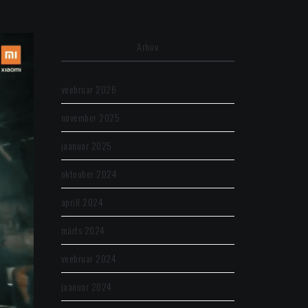
Arhiiv
veebruar 2026
november 2025
jaanuar 2025
oktoober 2024
aprill 2024
märts 2024
veebruar 2024
jaanuar 2024