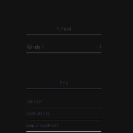
Rubriigid
Meta
Logi sisse
Postituste RSS
Kommentaaride RSS