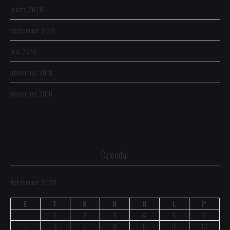
märts 2020
september 2019
mai 2019
november 2018
november 2016
Calendar
detsember 2020
E
T
K
N
R
L
P
1
2
3
4
5
6
7
8
9
10
11
12
13