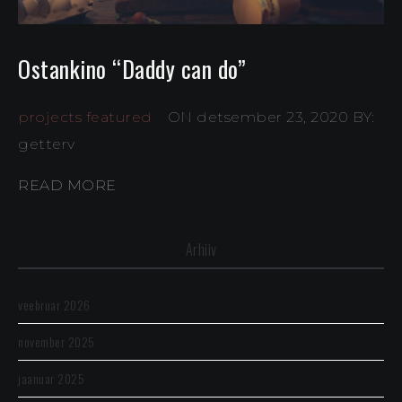
Ostankino “Daddy can do”
projects featured
ON detsember 23, 2020
BY:
getterv
READ MORE
Arhiiv
veebruar 2026
november 2025
jaanuar 2025