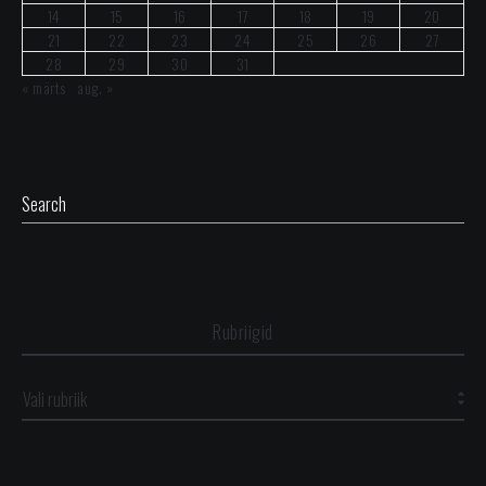
14
15
16
17
18
19
20
21
22
23
24
25
26
27
28
29
30
31
« märts
aug. »
Rubriigid